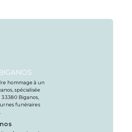
BIGANOS
endre hommage à un
anos, spécialisée
d 33380 Biganos,
'urnes funéraires
.
anos