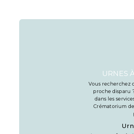
URNES 
Vous recherchez d
proche disparu ?
dans les servic
Crématorium de B
Urn