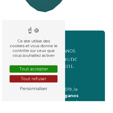
Ce site utilise des
cookies et vous donne le
contrôle sur ceux que
CRÉMATORIUM BIGANOS
vous souhaitez activer
Vous accompagne
dans votre deuil
Tout accepter
Tout refuser
Personnaliser
Depuis septembre 2019, le
crématorium de Biganos
accueille et accompagne les
familles endeuillées dans un