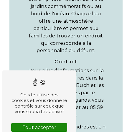
jardins commémoratifs ou au
bord de l'océan. Chaque lieu
offre une atmosphère
particulière et permet aux
familles de trouver un endroit
qui corresponde à la
personnalité du défunt.
Contact
Pour plus d'informations sur la
dispersion des cendres dans la
ville de La Teste de Buch et les
services proposés par le
Ce site utilise des
Crématorium de Biganos, vous
cookies et vous donne le
contrôle sur ceux que
pouvez les contacter au 05 59
vous souhaitez activer
52 98 24.
La dispersion des cendres est un
Tout accepter