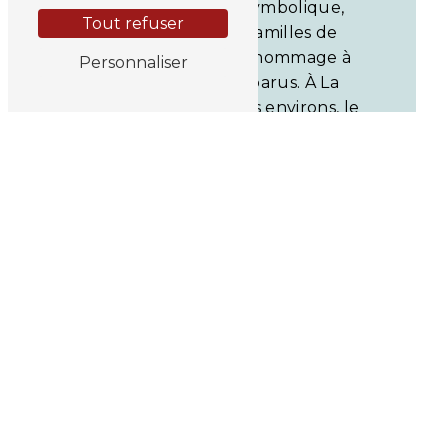
geste chargé de symbolique,
Tout refuser
permettant aux familles de
rendre un dernier hommage à
Personnaliser
leurs proches disparus. À La
Teste de Buch et ses environs, le
choix du lieu de dispersion des
cendres peut se faire en toute
sérénité, entouré de l'attention
et du soutien de l'équipe du
Crématorium de Biganos.
En savoir
Contactez-
plus
nous