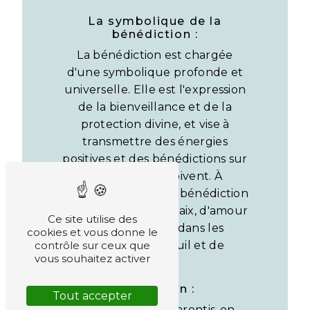
La symbolique de la
bénédiction :
La bénédiction est chargée
d'une symbolique profonde et
universelle. Elle est l'expression
de la bienveillance et de la
protection divine, et vise à
transmettre des énergies
positives et des bénédictions sur
ceux qui la reçoivent. À
Parentis-en-Born, la bénédiction
est un symbole de paix, d'amour
Ce site utilise des
et de réconfort dans les
cookies et vous donne le
contrôle sur ceux que
moments de deuil et de
vous souhaitez activer
passage.
Conclusion :
Tout accepter
La bénédiction à Parentis-en-